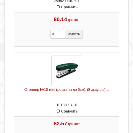
25982 / Е40207
Сравнить
80.14
грн./шт
Купить
Степлер №10 міні (довжина до 6см), (8 аркушів),...
10188 / В-10
Сравнить
82.57
грн./шт