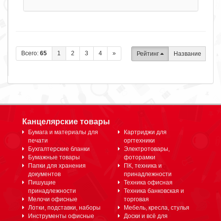
Всего:
65
1
2
3
4
»
Рейтинг
Название
Канцелярские товары
Бумага и материалы для
Картриджи для
печати
оргтехники
Бухгалтерские бланки
Электротовары,
Бумажные товары
фоторамки
Папки для хранения
ПК, техника и
документов
принадлежности
Пишущие
Техника офисная
принадлежности
Техника банковская и
Мелочи офисные
торговая
Лотки, подставки, наборы
Мебель, кресла, стулья
Инструменты офисные
Доски и всё для