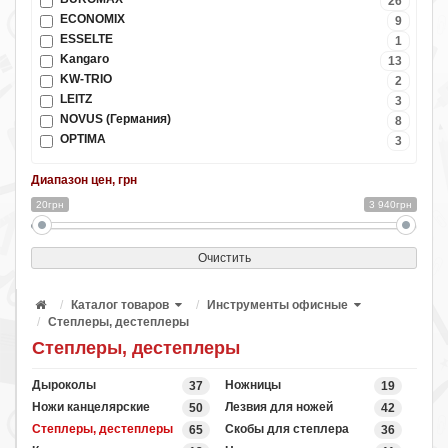
26
ECONOMIX
9
ESSELTE
1
Kangaro
13
KW-TRIO
2
LEITZ
3
NOVUS (Германия)
8
OPTIMA
3
Диапазон цен, грн
20грн
3 940грн
Очистить
Каталог товаров
Инструменты офисные
Степлеры, дестеплеры
Степлеры, дестеплеры
Дыроколы
Ножницы
37
19
Ножи канцелярские
Лезвия для ножей
50
42
Степлеры, дестеплеры
Скобы для степлера
65
36