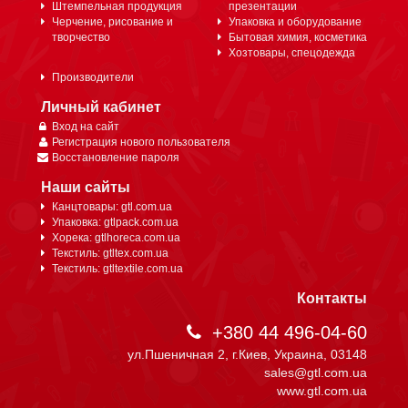
Штемпельная продукция
презентации
Черчение, рисование и
Упаковка и оборудование
творчество
Бытовая химия, косметика
Хозтовары, спецодежда
Производители
Личный кабинет
Вход на сайт
Регистрация нового пользователя
Восстановление пароля
Наши сайты
Канцтовары: gtl.com.ua
Упаковка: gtlpack.com.ua
Хорека: gtlhoreca.com.ua
Текстиль: gtltex.com.ua
Текстиль: gtltextile.com.ua
Контакты
+380 44 496-04-60
ул.Пшеничная 2, г.Киев, Украина, 03148
sales@gtl.com.ua
www.gtl.com.ua