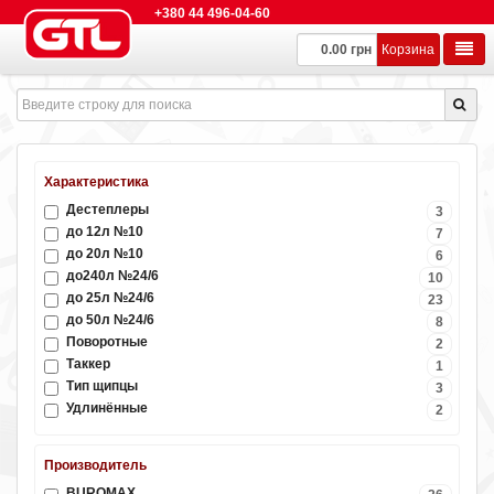
+380 44 496-04-60
0.00 грн
Корзина
Характеристика
Дестеплеры
3
до 12л №10
7
до 20л №10
6
до240л №24/6
10
до 25л №24/6
23
до 50л №24/6
8
Поворотные
2
Таккер
1
Тип щипцы
3
Удлинённые
2
Производитель
BUROMAX