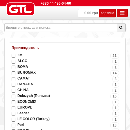
+380 44 496-04-60
0.00 грн
Корзина
Производитель
3M
21
ALCO
1
BOMA
1
BUROMAX
14
CAMAT
3
CANADA
1
CHINA
2
Dolezych (Польша)
16
ECONOMIX
1
EUROPE
1
Leader
1
LE COLOR (Turkey)
1
Peri
13