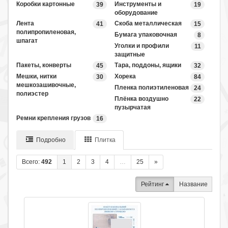
Коробки картонные
Инструменты и
39
19
оборудование
Лента
Скоба металлическая
41
15
полипропиленовая,
Бумага упаковочная
8
шпагат
Уголки и профили
11
защитные
Пакеты, конверты
Тара, поддоны, ящики
45
32
Мешки, нитки
Хорека
30
84
мешкозашивочные,
Пленка полиэтиленовая
24
полиэстер
Плёнка воздушно
22
пузырчатая
Ремни крепления грузов
16
Подробно
Плитка
Всего:
492
1
2
3
4
…
25
»
Рейтинг
Название