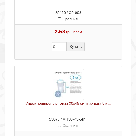
25450 / СР-008
Сравнить
2.53
грн./пог.м
Купить
Мішок поліпропіленовий 30х45 см, max вага 5 кг,...
55073 / МП30х45-5кг...
Сравнить