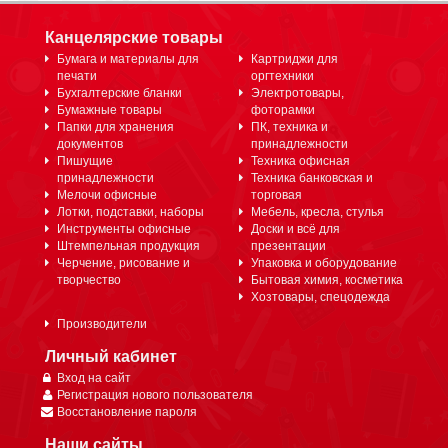
Канцелярские товары
Бумага и материалы для
Картриджи для
печати
оргтехники
Бухгалтерские бланки
Электротовары,
Бумажные товары
фоторамки
Папки для хранения
ПК, техника и
документов
принадлежности
Пишущие
Техника офисная
принадлежности
Техника банковская и
Мелочи офисные
торговая
Лотки, подставки, наборы
Мебель, кресла, стулья
Инструменты офисные
Доски и всё для
Штемпельная продукция
презентации
Черчение, рисование и
Упаковка и оборудование
творчество
Бытовая химия, косметика
Хозтовары, спецодежда
Производители
Личный кабинет
Вход на сайт
Регистрация нового пользователя
Восстановление пароля
Наши сайты