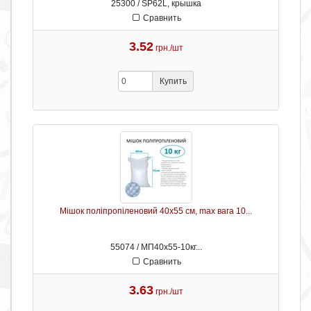
25300 / SP62L, крышка
Сравнить
3.52
грн./шт
Купить
Мішок поліпропіленовий 40х55 см, max вага 10...
55074 / МП40х55-10кг...
Сравнить
3.63
грн./шт