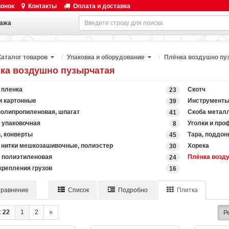
вонок
Контакты
Оплата и доставка
ажа
Каталог товаров
Упаковка и оборудование
Плёнка воздушно пу
ка воздушно пузырчатая
 пленка
Скотч
23
и картонные
Инструменты
39
полипропиленовая, шпагат
Скоба метал
41
 упаковочная
Уголки и пр
8
, конверты
Тара, поддон
45
 нитки мешкозашивочные, полиэстер
Хорека
30
 полиэтиленовая
Плёнка возд
24
крепления грузов
16
равнение
Список
Подробно
Плитка
:
22
1
2
»
Р