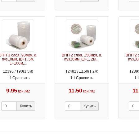
ВПП 3 слоя, 90мкм, d.
ВПП 2 слоя, 150мкм, d.
ВПП 2 с
пуз10мм, Ш=1, 5м,
пуз10мм, Ш=1, 2м,...
пуз10м
L=100м,...
12396 / Т90(1,5м)
12482 / Д150(1,2м)
12393
Сравнить
Сравнить
9.95
11.50
11
грн./м2
грн./м2
Купить
Купить