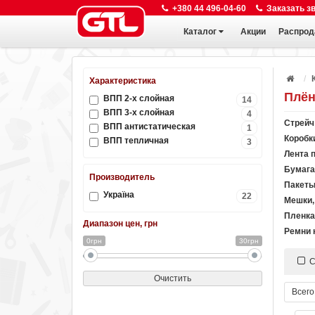
+380 44 496-04-60
Заказать з
Каталог
Акции
Распрод
Характеристика
Плён
ВПП 2-х слойная
14
ВПП 3-х слойная
4
Стрейч
ВПП антистатическая
1
Коробк
ВПП тепличная
3
Лента 
Бумага
Производитель
Пакеты
Україна
22
Мешки,
Пленка
Диапазон цен, грн
Ремни 
0грн
30грн
С
Очистить
Всего