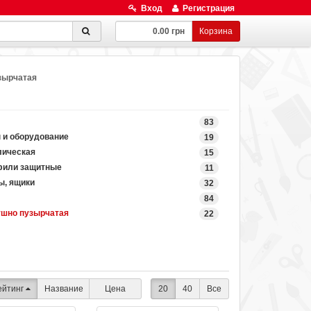
Вход
Регистрация
0.00 грн
Корзина
зырчатая
83
 и оборудование
19
лическая
15
офили защитные
11
ы, ящики
32
84
ушно пузырчатая
22
ейтинг
Название
Цена
20
40
Все