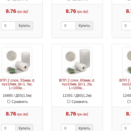
8.76
8.76
8
грн./м2
грн./м2
Купить
Купить
ВПП 2 слоя, 55мкм, d.
ВПП 2 слоя, 60мкм, d.
ВПП 2 
пуз10мм, Ш=1, 5м,
пуз10мм, Ш=1, 2м,
пуз1
L=100м,...
L=100м,...
L
16885 / Д55(1,5м)
12391 / Д60(1,2м)
1240
Сравнить
Сравнить
8.76
8.76
8
грн./м2
грн./м2
Купить
Купить