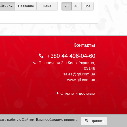
ейтинг
Название
Цена
20
40
Все
Контакты
+380 44 496-04-60
ул.Пшеничная 2, г.Киев, Украина,
03148
sales@gtl.com.ua
www.gtl.com.ua
Оплата и доставка
жить работу с Сайтом, Вам необходимо принять
Принять
Разработка shtogrin.com