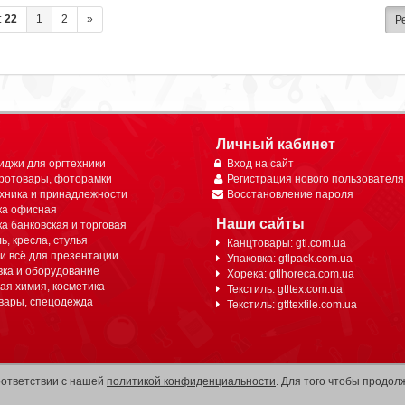
:
22
1
2
»
Р
Личный кабинет
иджи для оргтехники
Вход на сайт
ротовары, фоторамки
Регистрация нового пользователя
ехника и принадлежности
Восстановление пароля
ка офисная
Наши сайты
а банковская и торговая
, кресла, стулья
Канцтовары: gtl.com.ua
 и всё для презентации
Упаковка: gtlpack.com.ua
вка и оборудование
Хорека: gtlhoreca.com.ua
ая химия, косметика
Текстиль: gtltex.com.ua
вары, спецодежда
Текстиль: gtltextile.com.ua
оответствии с нашей
политикой конфиденциальности
. Для того чтобы продол
рмации