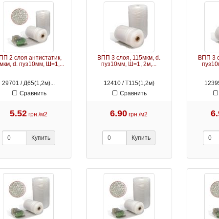
ПП 2 слоя антистатик,
ВПП 3 слоя, 115мкм, d.
ВПП 3 с
мкм, d. пуз10мм, Ш=1,...
пуз10мм, Ш=1, 2м,...
пуз10м
29701 / Д65(1,2м)...
12410 / Т115(1,2м)
12395
Сравнить
Сравнить
5.52
6.90
6
грн./м2
грн./м2
Купить
Купить