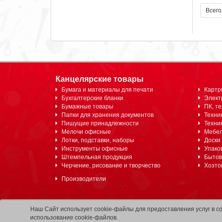
Всего
Канцелярские товары
Бумага и материалы для печати
Картр
Бухгалтерские бланки
Элект
Бумажные товары
ПК, т
Папки для хранения документов
Техни
Пишущие принадлежности
Техник
Мелочи офисные
Мебель
Лотки, подставки, наборы
Доски
Инструменты офисные
Упако
Штемпельная продукция
Бытов
Черчение, рисование и творчество
Хозто
Производители
Наш Сайт использует cookie-файлы для предоставления услуг в с
использование cookie-файлов.
© 2004-2026 Copyright G.T.L.
Условия использования инфо