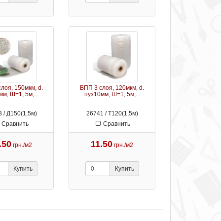
лоя, 150мкм, d.
ВПП 3 слоя, 120мкм, d.
м, Ш=1, 5м,...
пуз10мм, Ш=1, 5м,...
 / Д150(1,5м)
26741 / Т120(1,5м)
Сравнить
Сравнить
.50
11.50
грн./м2
грн./м2
Купить
Купить