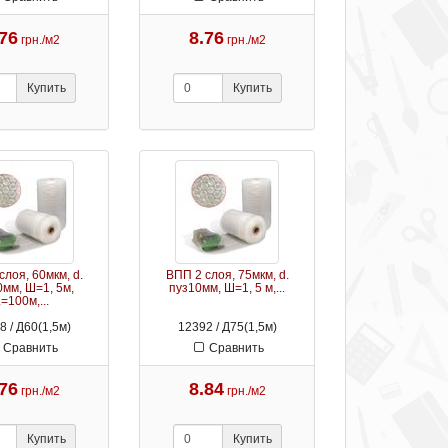
.76
8.76
грн./м2
грн./м2
Купить
Купить
слоя, 60мкм, d.
ВПП 2 слоя, 75мкм, d.
0мм, Ш=1, 5м,
пуз10мм, Ш=1, 5 м,...
=100м,...
8 / Д60(1,5м)
12392 / Д75(1,5м)
Сравнить
Сравнить
.76
8.84
грн./м2
грн./м2
Купить
Купить