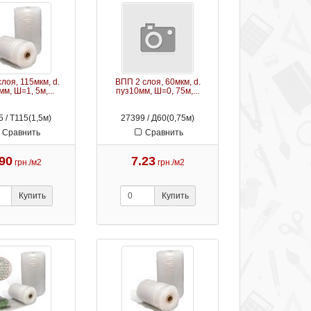
лоя, 115мкм, d.
ВПП 2 слоя, 60мкм, d.
м, Ш=1, 5м,...
пуз10мм, Ш=0, 75м,...
 / Т115(1,5м)
27399 / Д60(0,75м)
Сравнить
Сравнить
.90
7.23
грн./м2
грн./м2
Купить
Купить