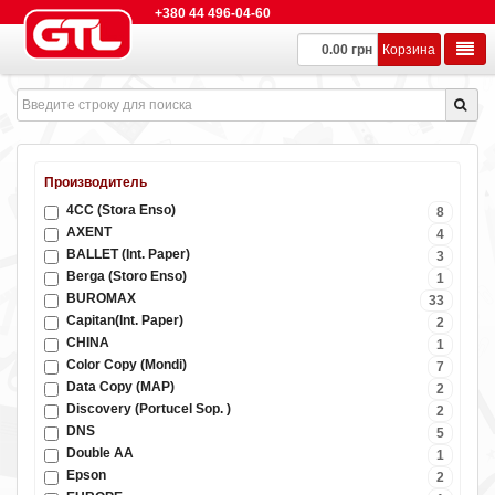
+380 44 496-04-60
0.00 грн
Корзина
Производитель
4CC (Stora Enso)
8
AXENT
4
BALLET (Int. Paper)
3
Berga (Storo Enso)
1
BUROMAX
33
Capitan(Int. Paper)
2
CHINA
1
Color Copy (Mondi)
7
Data Copy (MAP)
2
Discovery (Portucel Sop. )
2
DNS
5
Double AA
1
Epson
2