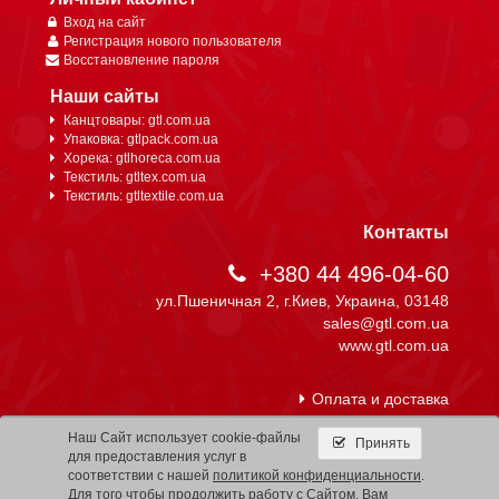
Вход на сайт
Регистрация нового пользователя
Восстановление пароля
Наши сайты
Канцтовары: gtl.com.ua
Упаковка: gtlpack.com.ua
Хорека: gtlhoreca.com.ua
Текстиль: gtltex.com.ua
Текстиль: gtltextile.com.ua
Контакты
+380 44 496-04-60
ул.Пшеничная 2, г.Киев, Украина, 03148
sales@gtl.com.ua
www.gtl.com.ua
Оплата и доставка
Наш Сайт использует cookie-файлы
Принять
для предоставления услуг в
соответствии с нашей
политикой конфиденциальности
.
© 2004-2026 Copyright G.T.L.
Условия использования
Для того чтобы продолжить работу с Сайтом, Вам
информации