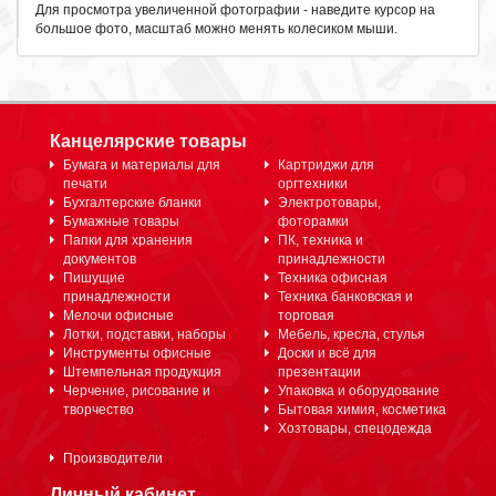
Для просмотра увеличенной фотографии - наведите курсор на
большое фото, масштаб можно менять колесиком мыши.
Канцелярские товары
Бумага и материалы для
Картриджи для
печати
оргтехники
Бухгалтерские бланки
Электротовары,
Бумажные товары
фоторамки
Папки для хранения
ПК, техника и
документов
принадлежности
Пишущие
Техника офисная
принадлежности
Техника банковская и
Мелочи офисные
торговая
Лотки, подставки, наборы
Мебель, кресла, стулья
Инструменты офисные
Доски и всё для
Штемпельная продукция
презентации
Черчение, рисование и
Упаковка и оборудование
творчество
Бытовая химия, косметика
Хозтовары, спецодежда
Производители
Личный кабинет