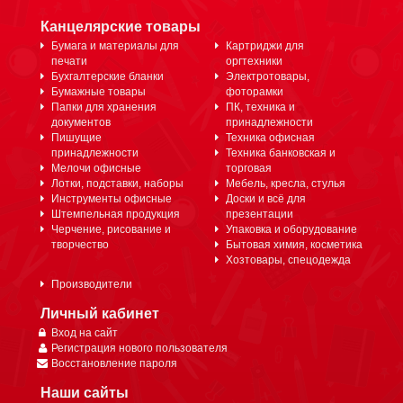
Канцелярские товары
Бумага и материалы для
Картриджи для
печати
оргтехники
Бухгалтерские бланки
Электротовары,
Бумажные товары
фоторамки
Папки для хранения
ПК, техника и
документов
принадлежности
Пишущие
Техника офисная
принадлежности
Техника банковская и
Мелочи офисные
торговая
Лотки, подставки, наборы
Мебель, кресла, стулья
Инструменты офисные
Доски и всё для
Штемпельная продукция
презентации
Черчение, рисование и
Упаковка и оборудование
творчество
Бытовая химия, косметика
Хозтовары, спецодежда
Производители
Личный кабинет
Вход на сайт
Регистрация нового пользователя
Восстановление пароля
Наши сайты