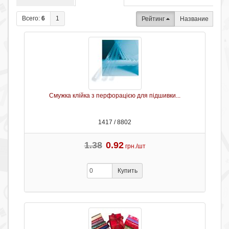
Всего:
6
1
Рейтинг
Название
Смужка клійка з перфорацією для підшивки...
1417 / 8802
1.38
0.92
грн./шт
Купить