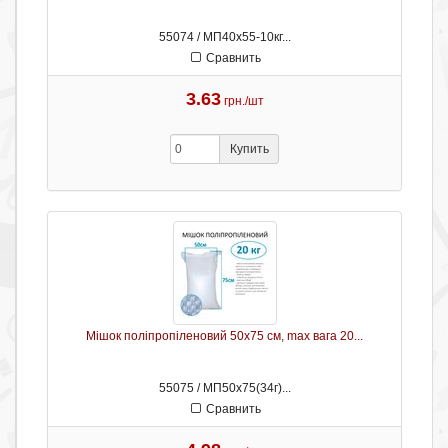
55074 / МП40х55-10кг...
Сравнить
3.63
грн./шт
Купить
Мішок поліпропіленовий 50х75 см, max вага 20...
55075 / МП50х75(34г)...
Сравнить