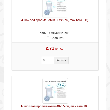
Мішок поліпропіленовий 30х45 см, max вага 5 кг,...
55073 / МП30х45-5кг...
Сравнить
2.71
грн./шт
Купить
Мішок поліпропіленовий 40х55 см, max вага 10...