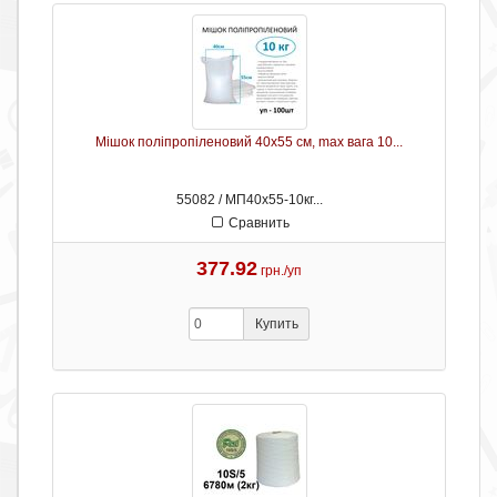
Мішок поліпропіленовий 40х55 см, max вага 10...
55082 / МП40х55-10кг...
Сравнить
377.92
грн./уп
Купить