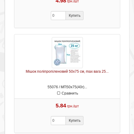
4.98
грн./шт
Купить
Мішок поліпропіленовий 50х75 см, max вага 25...
55076 / МП50х75(40г)...
Сравнить
5.84
грн./шт
Купить