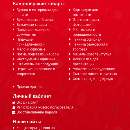
Канцелярские товары
Бумага и материалы для
Картриджи для
печати
оргтехники
Бухгалтерские бланки
Электротовары,
Бумажные товары
фоторамки
Папки для хранения
ПК, техника и
документов
принадлежности
Пишущие
Техника офисная
принадлежности
Техника банковская и
Мелочи офисные
торговая
Лотки, подставки, наборы
Мебель, кресла, стулья
Инструменты офисные
Доски и всё для
Штемпельная продукция
презентации
Черчение, рисование и
Упаковка и оборудование
творчество
Бытовая химия, косметика
Хозтовары, спецодежда
Производители
Личный кабинет
Вход на сайт
Регистрация нового пользователя
Восстановление пароля
Наши сайты
Канцтовары: gtl.com.ua