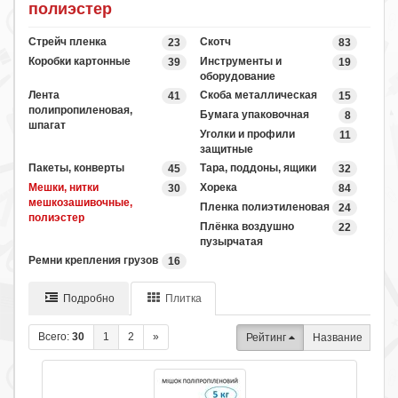
полиэстер
Стрейч пленка
Скотч
23
83
Коробки картонные
Инструменты и
39
19
оборудование
Лента
Скоба металлическая
41
15
полипропиленовая,
Бумага упаковочная
8
шпагат
Уголки и профили
11
защитные
Пакеты, конверты
Тара, поддоны, ящики
45
32
Мешки, нитки
Хорека
30
84
мешкозашивочные,
Пленка полиэтиленовая
24
полиэстер
Плёнка воздушно
22
пузырчатая
Ремни крепления грузов
16
Подробно
Плитка
Всего:
30
1
2
»
Рейтинг
Название