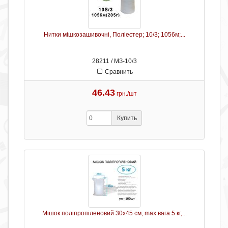
Нитки мішкозашивочні, Поліестер; 10/3; 1056м;...
28211 / МЗ-10/3
Сравнить
46.43
грн./шт
Купить
Мішок поліпропіленовий 30х45 см, max вага 5 кг,...