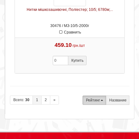
Нитки мішкозашивочні, Поліестер; 10/5; 6780м;...
30476 / МЗ-10/5-2000г
Сравнить
459.10
грн./шт
Купить
Всего:
30
1
2
»
Рейтинг
Название