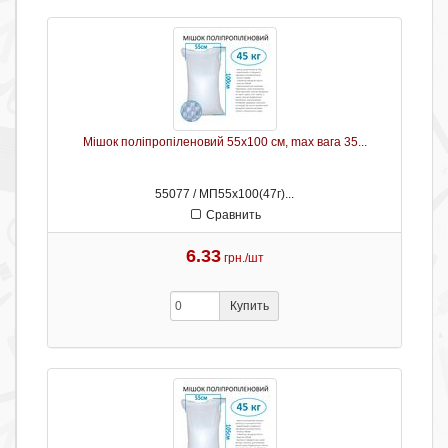
Мішок поліпропіленовий 55х100 см, max вага 35...
55077 / МП55х100(47г)...
Сравнить
6.33
грн./шт
Купить