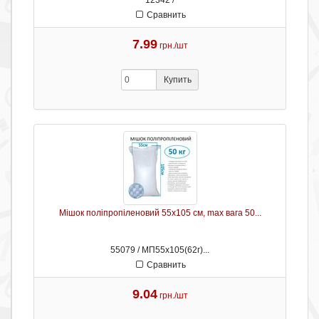
12342 /
Сравнить
7.99
грн./шт
Купить
Мішок поліпропіленовий 55х105 см, max вага 50...
55079 / МП55х105(62г)...
Сравнить
9.04
грн./шт