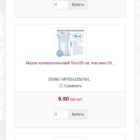
Купить
Мішок поліпропіленовий 55х105 см, max вага 50...
55080 / МП55х105(70г)...
Сравнить
9.90
грн./шт
Купить