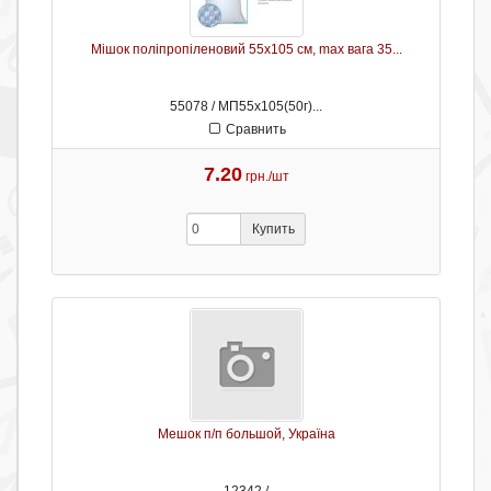
Мішок поліпропіленовий 55х105 см, max вага 35...
55078 / МП55х105(50г)...
Сравнить
7.20
грн./шт
Купить
Мешок п/п большой, Україна