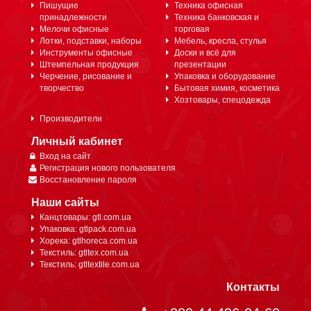
Пишущие
Техника офисная
принадлежности
Техника банковская и
Мелочи офисные
торговая
Лотки, подставки, наборы
Мебель, кресла, стулья
Инструменты офисные
Доски и всё для
Штемпельная продукция
презентации
Черчение, рисование и
Упаковка и оборудование
творчество
Бытовая химия, косметика
Хозтовары, спецодежда
Производители
Личный кабинет
Вход на сайт
Регистрация нового пользователя
Восстановление пароля
Наши сайты
Канцтовары: gtl.com.ua
Упаковка: gtlpack.com.ua
Хорека: gtlhoreca.com.ua
Текстиль: gtltex.com.ua
Текстиль: gtltextile.com.ua
Контакты