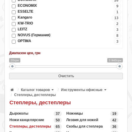
26
ECONOMIX
9
ESSELTE
1
Kangaro
13
KW-TRIO
2
LEITZ
3
NOVUS (Германия)
8
OPTIMA
3
Диапазон цен, грн
20грн
3 940грн
Очистить
Каталог товаров
Инструменты офисные
Степлеры, дестеплеры
Степлеры, дестеплеры
Дыроколы
Ножницы
37
19
Ножи канцелярские
Лезвия для ножей
50
42
Степлеры, дестеплеры
Скобы для степлера
65
36