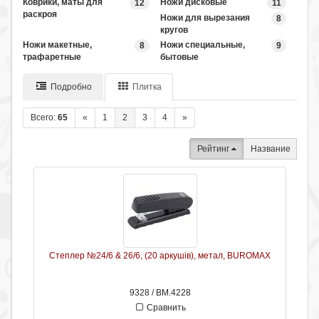
Коврики, маты для
Ножи дисковые
12
11
раскроя
Ножи для вырезания
8
кругов
Ножи макетные,
Ножи специальные,
8
9
трафаретные
бытовые
Подробно
Плитка
Всего:
65
«
1
2
3
4
»
Рейтинг
Название
Степлер №24/6 & 26/6, (20 аркушів), метал, BUROMAX
9328 / ВМ.4228
Сравнить