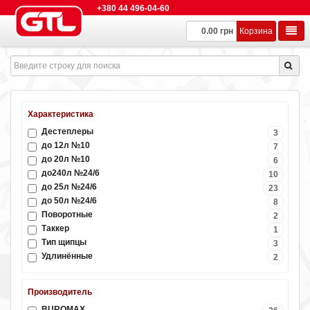
+380 44 496-04-60
0.00 грн
Корзина
Характеристика
Дестеплеры
3
до 12л №10
7
до 20л №10
6
до240л №24/6
10
до 25л №24/6
23
до 50л №24/6
8
Поворотные
2
Таккер
1
Тип щипцы
3
Удлинённые
2
Производитель
BUROMAX