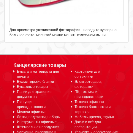
Для просмотра увеличенной фотографии - наведите курсор на
большое фото, масштаб можно менять колесиком мыши.
Канцелярские товары
Бумага и материалы для
Картриджи для
печати
оргтехники
Бухгалтерские бланки
Электротовары,
Бумажные товары
фоторамки
Папки для хранения
ПК, техника и
документов
принадлежности
Пишущие
Техника офисная
принадлежности
Техника банковская и
Мелочи офисные
торговая
Лотки, подставки, наборы
Мебель, кресла, стулья
Инструменты офисные
Доски и всё для
Штемпельная продукция
презентации
Черчение, рисование и
Упаковка и оборудование