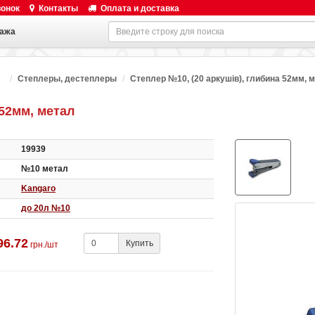
вонок
Контакты
Оплата и доставка
ажа
Степлеры, дестеплеры
Степлер №10, (20 аркушів), глибина 52мм, 
 52мм, метал
19939
№10 метал
Kangaro
до 20л №10
96.72
Купить
грн./шт