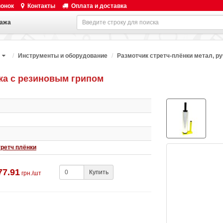
вонок
Контакты
Оплата и доставка
ажа
Инструменты и оборудование
Размотчик стретч-плёнки метал, р
чка с резиновым грипом
третч плёнки
77.91
Купить
грн./шт