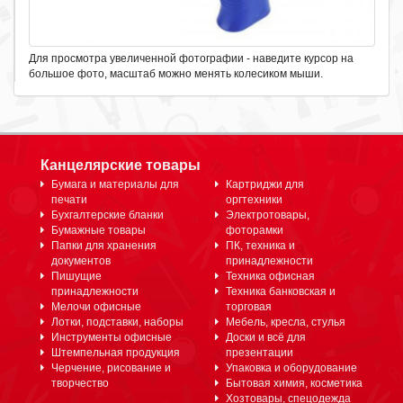
Для просмотра увеличенной фотографии - наведите курсор на
большое фото, масштаб можно менять колесиком мыши.
Канцелярские товары
Бумага и материалы для
Картриджи для
печати
оргтехники
Бухгалтерские бланки
Электротовары,
Бумажные товары
фоторамки
Папки для хранения
ПК, техника и
документов
принадлежности
Пишущие
Техника офисная
принадлежности
Техника банковская и
Мелочи офисные
торговая
Лотки, подставки, наборы
Мебель, кресла, стулья
Инструменты офисные
Доски и всё для
Штемпельная продукция
презентации
Черчение, рисование и
Упаковка и оборудование
творчество
Бытовая химия, косметика
Хозтовары, спецодежда