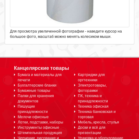
Для просмотра увеличенной фотографии - наведите курсор на
большое фото, масштаб можно менять колесиком мыши.
Канцелярские товары
Бумага и материалы для
Картриджи для
печати
оргтехники
Бухгалтерские бланки
Электротовары,
Бумажные товары
фоторамки
Папки для хранения
ПК, техника и
документов
принадлежности
Пишущие
Техника офисная
принадлежности
Техника банковская и
Мелочи офисные
торговая
Лотки, подставки, наборы
Мебель, кресла, стулья
Инструменты офисные
Доски и всё для
Штемпельная продукция
презентации
Черчение, рисование и
Упаковка и оборудование