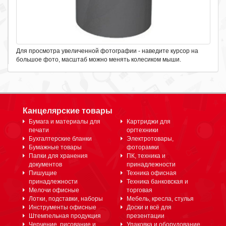
Для просмотра увеличенной фотографии - наведите курсор на
большое фото, масштаб можно менять колесиком мыши.
Канцелярские товары
Бумага и материалы для
Картриджи для
печати
оргтехники
Бухгалтерские бланки
Электротовары,
Бумажные товары
фоторамки
Папки для хранения
ПК, техника и
документов
принадлежности
Пишущие
Техника офисная
принадлежности
Техника банковская и
Мелочи офисные
торговая
Лотки, подставки, наборы
Мебель, кресла, стулья
Инструменты офисные
Доски и всё для
Штемпельная продукция
презентации
Черчение, рисование и
Упаковка и оборудование