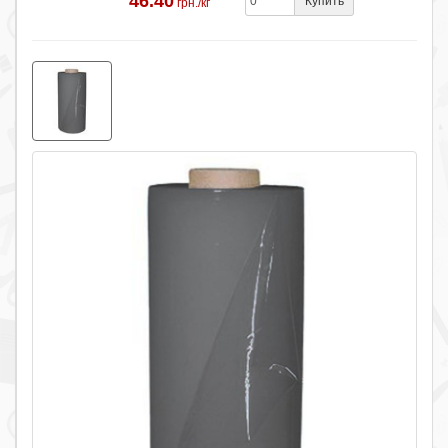
46.40
Купить
грн./кг