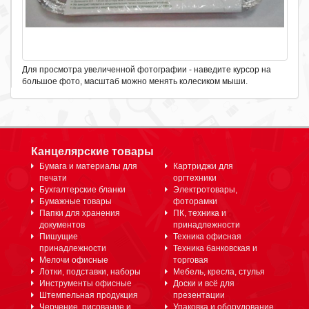
Для просмотра увеличенной фотографии - наведите курсор на
большое фото, масштаб можно менять колесиком мыши.
Канцелярские товары
Бумага и материалы для
Картриджи для
печати
оргтехники
Бухгалтерские бланки
Электротовары,
Бумажные товары
фоторамки
Папки для хранения
ПК, техника и
документов
принадлежности
Пишущие
Техника офисная
принадлежности
Техника банковская и
Мелочи офисные
торговая
Лотки, подставки, наборы
Мебель, кресла, стулья
Инструменты офисные
Доски и всё для
Штемпельная продукция
презентации
Черчение, рисование и
Упаковка и оборудование