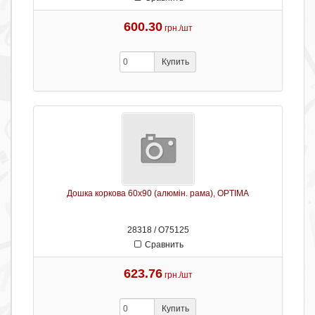
600.30
грн./шт
Купить
Дошка коркова 60х90 (алюмін. рама), OPTIMA
28318 / О75125
Сравнить
623.76
грн./шт
Купить