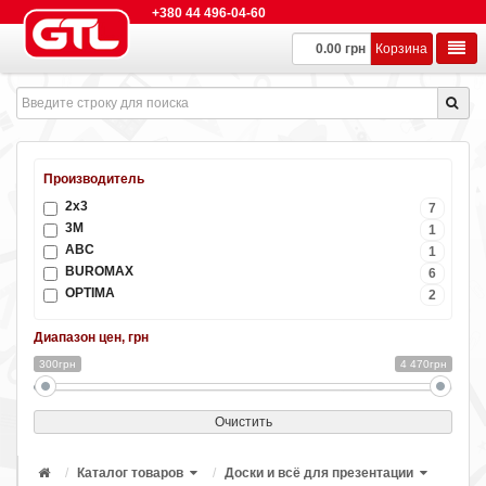
+380 44 496-04-60
0.00 грн
Корзина
Производитель
2х3
7
3M
1
ABC
1
BUROMAX
6
OPTIMA
2
Диапазон цен, грн
300грн
4 470грн
Очистить
Каталог товаров
Доски и всё для презентации