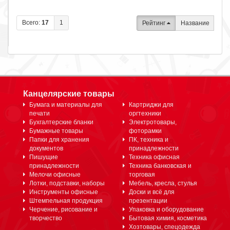
Всего:
17
1
Рейтинг
Название
Канцелярские товары
Бумага и материалы для
Картриджи для
печати
оргтехники
Бухгалтерские бланки
Электротовары,
Бумажные товары
фоторамки
Папки для хранения
ПК, техника и
документов
принадлежности
Пишущие
Техника офисная
принадлежности
Техника банковская и
Мелочи офисные
торговая
Лотки, подставки, наборы
Мебель, кресла, стулья
Инструменты офисные
Доски и всё для
Штемпельная продукция
презентации
Черчение, рисование и
Упаковка и оборудование
творчество
Бытовая химия, косметика
Хозтовары, спецодежда