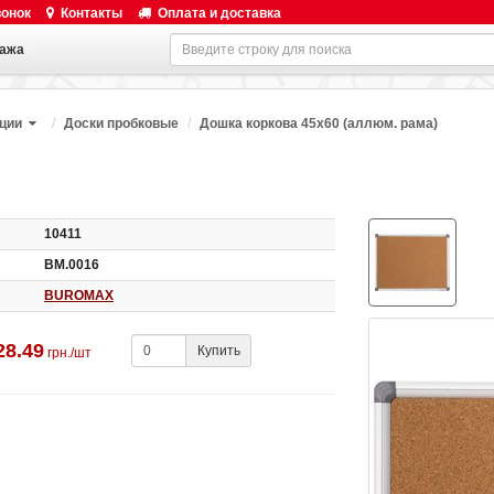
вонок
Контакты
Оплата и доставка
ажа
ации
Доски пробковые
Дошка коркова 45х60 (аллюм. рама)
10411
ВМ.0016
BUROMAX
28.49
Купить
грн./шт