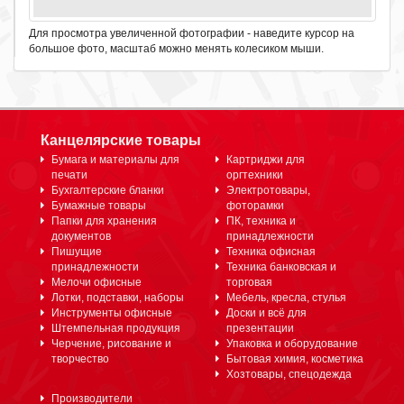
Для просмотра увеличенной фотографии - наведите курсор на
большое фото, масштаб можно менять колесиком мыши.
Канцелярские товары
Бумага и материалы для
Картриджи для
печати
оргтехники
Бухгалтерские бланки
Электротовары,
Бумажные товары
фоторамки
Папки для хранения
ПК, техника и
документов
принадлежности
Пишущие
Техника офисная
принадлежности
Техника банковская и
Мелочи офисные
торговая
Лотки, подставки, наборы
Мебель, кресла, стулья
Инструменты офисные
Доски и всё для
Штемпельная продукция
презентации
Черчение, рисование и
Упаковка и оборудование
творчество
Бытовая химия, косметика
Хозтовары, спецодежда
Производители