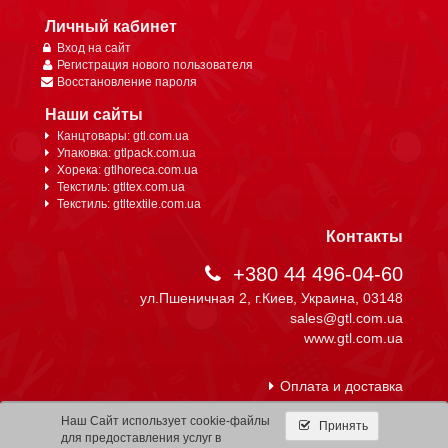
Личный кабинет
Вход на сайт
Регистрация нового пользователя
Восстановление пароля
Наши сайты
Канцтовары: gtl.com.ua
Упаковка: gtlpack.com.ua
Хорека: gtlhoreca.com.ua
Текстиль: gtltex.com.ua
Текстиль: gtltextile.com.ua
Контакты
+380 44 496-04-60
ул.Пшеничная 2, г.Киев, Украина, 03148
sales@gtl.com.ua
www.gtl.com.ua
Оплата и доставка
Наш Сайт использует cookie-файлы
Принять
для предоставления услуг в