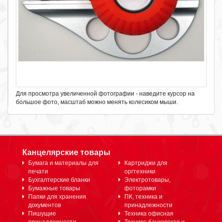
Для просмотра увеличенной фотографии - наведите курсор на
большое фото, масштаб можно менять колесиком мыши.
Канцелярские товары
Бумага и материалы для
Картриджи для
печати
оргтехники
Бухгалтерские бланки
Электротовары,
Бумажные товары
фоторамки
Папки для хранения
ПК, техника и
документов
принадлежности
Пишущие
Техника офисная