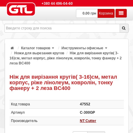
+380 44 496-04-60
0.00 грн
Корзина
Каталог товаров
Инструменты офисные
Ножи для вырезания кругов
Ніж для вирізання кругів( 3-
16)см, метал корпус, ріже лінолеум, ковролін, тонку фанеру + 2
леза BC400
Ніж для вирізання кругів( 3-16)см, метал
корпус, ріже лінолеум, ковролін, тонку
фанеру + 2 леза BC400
Код товара
47552
Артикул
C-300GP
Производитель
NT Cutter