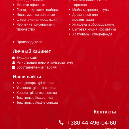
принадлежности
Техника банковская и
Мелочи офисные
торговая
Лотки, подставки, наборы
Мебель, кресла, стулья
Инструменты офисные
Доски и всё для
Штемпельная продукция
презентации
Черчение, рисование и
Упаковка и оборудование
творчество
Бытовая химия, косметика
Хозтовары, спецодежда
Производители
Личный кабинет
Вход на сайт
Регистрация нового пользователя
Восстановление пароля
Наши сайты
Канцтовары: gtl.com.ua
Упаковка: gtlpack.com.ua
Хорека: gtlhoreca.com.ua
Текстиль: gtltex.com.ua
Текстиль: gtltextile.com.ua
Контакты
+380 44 496-04-60