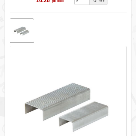
16.26
Купить
грн./пак