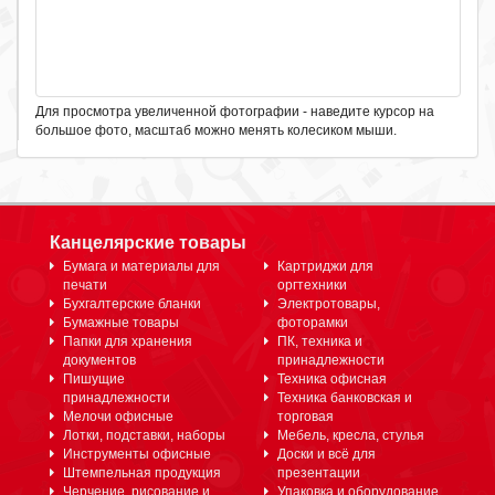
Для просмотра увеличенной фотографии - наведите курсор на
большое фото, масштаб можно менять колесиком мыши.
Канцелярские товары
Бумага и материалы для
Картриджи для
печати
оргтехники
Бухгалтерские бланки
Электротовары,
Бумажные товары
фоторамки
Папки для хранения
ПК, техника и
документов
принадлежности
Пишущие
Техника офисная
принадлежности
Техника банковская и
Мелочи офисные
торговая
Лотки, подставки, наборы
Мебель, кресла, стулья
Инструменты офисные
Доски и всё для
Штемпельная продукция
презентации
Черчение, рисование и
Упаковка и оборудование