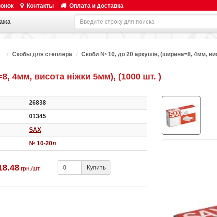
вонок
Контакты
Оплата и доставка
ажа
Скобы для степлера
Скоби № 10, до 20 аркушів, (ширина=8, 4мм, вис
, 4мм, висота ніжки 5мм), (1000 шт. )
26838
01345
SAX
№ 10-20л
18.48
Купить
грн./шт