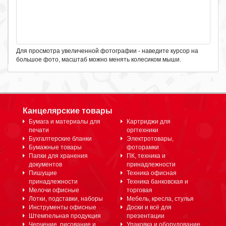
Для просмотра увеличенной фотографии - наведите курсор на
большое фото, масштаб можно менять колесиком мыши.
Канцелярские товары
Бумага и материалы для
Картриджи для
печати
оргтехники
Бухгалтерские бланки
Электротовары,
Бумажные товары
фоторамки
Папки для хранения
ПК, техника и
документов
принадлежности
Пишущие
Техника офисная
принадлежности
Техника банковская и
Мелочи офисные
торговая
Лотки, подставки, наборы
Мебель, кресла, стулья
Инструменты офисные
Доски и всё для
Штемпельная продукция
презентации
Черчение, рисование и
Упаковка и оборудование