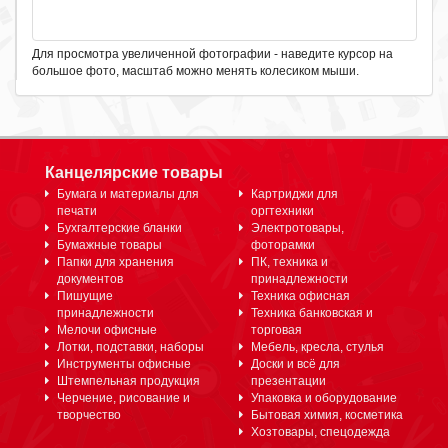
Для просмотра увеличенной фотографии - наведите курсор на
большое фото, масштаб можно менять колесиком мыши.
Канцелярские товары
Бумага и материалы для
Картриджи для
печати
оргтехники
Бухгалтерские бланки
Электротовары,
Бумажные товары
фоторамки
Папки для хранения
ПК, техника и
документов
принадлежности
Пишущие
Техника офисная
принадлежности
Техника банковская и
Мелочи офисные
торговая
Лотки, подставки, наборы
Мебель, кресла, стулья
Инструменты офисные
Доски и всё для
Штемпельная продукция
презентации
Черчение, рисование и
Упаковка и оборудование
творчество
Бытовая химия, косметика
Хозтовары, спецодежда