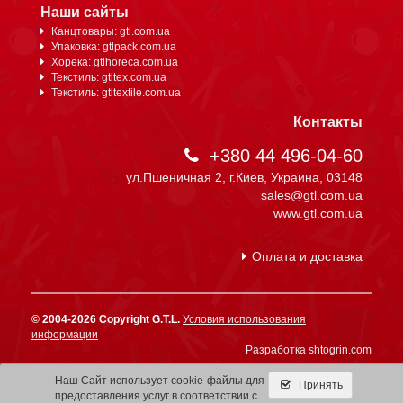
Наши сайты
Канцтовары: gtl.com.ua
Упаковка: gtlpack.com.ua
Хорека: gtlhoreca.com.ua
Текстиль: gtltex.com.ua
Текстиль: gtltextile.com.ua
Контакты
+380 44 496-04-60
ул.Пшеничная 2, г.Киев, Украина, 03148
sales@gtl.com.ua
www.gtl.com.ua
Оплата и доставка
© 2004-2026 Copyright G.T.L.
Условия использования
информации
Разработка shtogrin.com
Наш Сайт использует cookie-файлы для
Принять
предоставления услуг в соответствии с