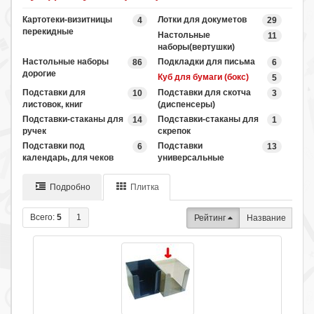
Картотеки-визитницы
Лотки для докуметов
4
29
перекидные
Настольные
11
наборы(вертушки)
Настольные наборы
Подкладки для письма
86
6
дорогие
Куб для бумаги (бокс)
5
Подставки для
Подставки для скотча
10
3
листовок, книг
(диспенсеры)
Подставки-стаканы для
Подставки-стаканы для
14
1
ручек
скрепок
Подставки под
Подставки
6
13
календарь, для чеков
универсальные
Подробно
Плитка
Всего:
5
1
Рейтинг
Название