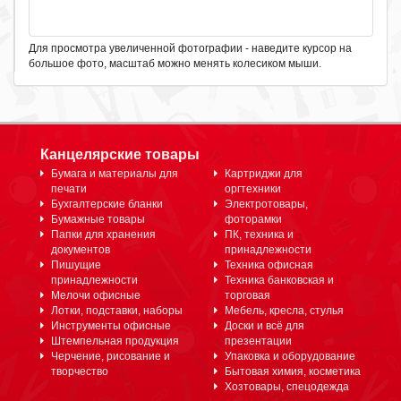
Для просмотра увеличенной фотографии - наведите курсор на
большое фото, масштаб можно менять колесиком мыши.
Канцелярские товары
Бумага и материалы для
Картриджи для
печати
оргтехники
Бухгалтерские бланки
Электротовары,
Бумажные товары
фоторамки
Папки для хранения
ПК, техника и
документов
принадлежности
Пишущие
Техника офисная
принадлежности
Техника банковская и
Мелочи офисные
торговая
Лотки, подставки, наборы
Мебель, кресла, стулья
Инструменты офисные
Доски и всё для
Штемпельная продукция
презентации
Черчение, рисование и
Упаковка и оборудование
творчество
Бытовая химия, косметика
Хозтовары, спецодежда