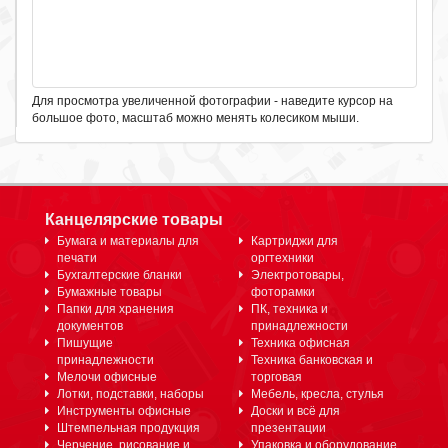
Для просмотра увеличенной фотографии - наведите курсор на
большое фото, масштаб можно менять колесиком мыши.
Канцелярские товары
Бумага и материалы для
Картриджи для
печати
оргтехники
Бухгалтерские бланки
Электротовары,
Бумажные товары
фоторамки
Папки для хранения
ПК, техника и
документов
принадлежности
Пишущие
Техника офисная
принадлежности
Техника банковская и
Мелочи офисные
торговая
Лотки, подставки, наборы
Мебель, кресла, стулья
Инструменты офисные
Доски и всё для
Штемпельная продукция
презентации
Черчение, рисование и
Упаковка и оборудование