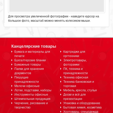
Для просмотра увеличенной фотографии - наведите курсор на
большое фото, масштаб можно менять колесиком мыши.
Канцелярские товары
Бумага и материалы для
Картриджи для
печати
оргтехники
Бухгалтерские бланки
Электротовары,
Бумажные товары
фоторамки
Папки для хранения
ПК, техника и
документов
принадлежности
Пишущие
Техника офисная
принадлежности
Техника банковская и
Мелочи офисные
торговая
Лотки, подставки, наборы
Мебель, кресла, стулья
Инструменты офисные
Доски и всё для
Штемпельная продукция
презентации
Черчение, рисование и
Упаковка и оборудование
творчество
Бытовая химия, косметика
Хозтовары, спецодежда