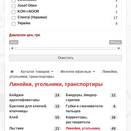
2
Josef Оtten
1
KOH-i-NOOR
1
Спектр (Украина)
17
Україна
8
Диапазон цен, грн
0грн
680грн
Очистить
Каталог товаров
Мелочи офисные
Линейки,
угольники, транспортиры
Линейки, угольники, транспортиры
Бейджи-
Биндеры, биндер-
24
32
идентификаторы
скрепки
Брелоки для ключей,
Губки и смачиватели
15
6
ключницы
пальцев
Клей
Корректоры,
55
38
растворители
Ластики
Линейки, угольники,
22
49