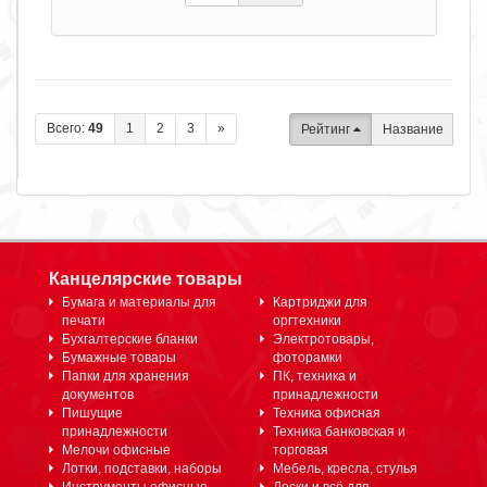
Всего:
49
1
2
3
»
Рейтинг
Название
Канцелярские товары
Бумага и материалы для
Картриджи для
печати
оргтехники
Бухгалтерские бланки
Электротовары,
Бумажные товары
фоторамки
Папки для хранения
ПК, техника и
документов
принадлежности
Пишущие
Техника офисная
принадлежности
Техника банковская и
Мелочи офисные
торговая
Лотки, подставки, наборы
Мебель, кресла, стулья