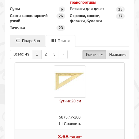
транспортиры
Лупы
Резинки для денег
6
13
Скотч канцелярский
Скрепки, кнопки,
26
37
узкий
флажки, булавки
Точилки
23
Подробно
Плитка
Всего:
49
1
2
3
»
Рейтинг
Название
Кутник 20 см
5875 / У-200
Сравнить
3.68
грн./шт