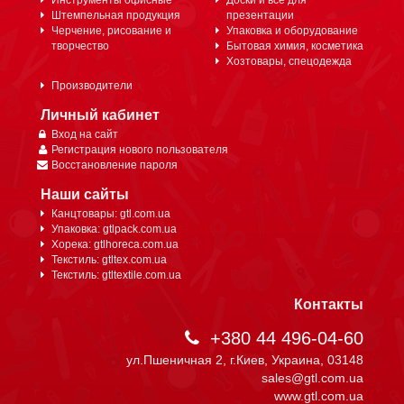
Инструменты офисные
Доски и всё для
Штемпельная продукция
презентации
Черчение, рисование и
Упаковка и оборудование
творчество
Бытовая химия, косметика
Хозтовары, спецодежда
Производители
Личный кабинет
Вход на сайт
Регистрация нового пользователя
Восстановление пароля
Наши сайты
Канцтовары: gtl.com.ua
Упаковка: gtlpack.com.ua
Хорека: gtlhoreca.com.ua
Текстиль: gtltex.com.ua
Текстиль: gtltextile.com.ua
Контакты
+380 44 496-04-60
ул.Пшеничная 2, г.Киев, Украина, 03148
sales@gtl.com.ua
www.gtl.com.ua