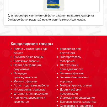
Для просмотра увеличенной фотографии - наведите курсор на
большое фото, масштаб можно менять колесиком мыши.
Канцелярские товары
Бумага и материалы для
Картриджи для
печати
оргтехники
Бухгалтерские бланки
Электротовары,
Бумажные товары
фоторамки
Папки для хранения
ПК, техника и
документов
принадлежности
Пишущие
Техника офисная
принадлежности
Техника банковская и
Мелочи офисные
торговая
Лотки, подставки, наборы
Мебель, кресла, стулья
Инструменты офисные
Доски и всё для
Штемпельная продукция
презентации
Черчение, рисование и
Упаковка и оборудование
творчество
Бытовая химия, косметика
Хозтовары, спецодежда