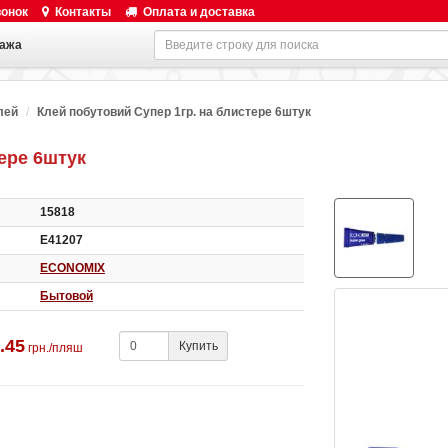
вонок
Контакты
Оплата и доставка
ажа
лей
Клей побутовий Супер 1гр. на блистере 6штук
ере 6штук
15818
Е41207
ECONOMIX
Бытовой
.45
Купить
грн./пляш