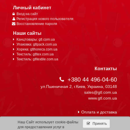
Личный кабинет
Вход на сайт
Регистрация нового пользователя
Восстановление пароля
Наши сайты
Канцтовары: gtl.com.ua
Упаковка: gtlpack.com.ua
Хорека: gtlhoreca.com.ua
Текстиль: gtltex.com.ua
Текстиль: gtltextile.com.ua
Контакты
+380 44 496-04-60
ул.Пшеничная 2, г.Киев, Украина, 03148
sales@gtl.com.ua
www.gtl.com.ua
Оплата и доставка
Наш Сайт использует cookie-файлы
Принять
для предоставления услуг в