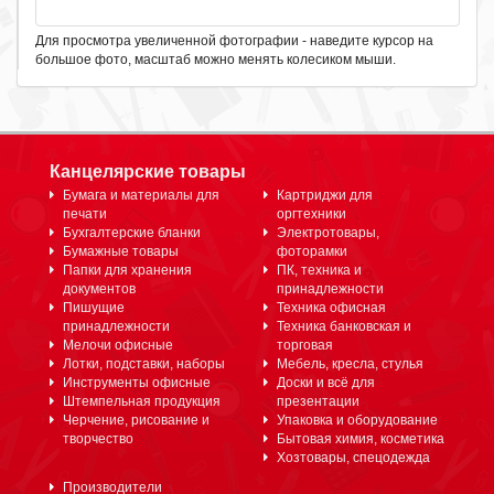
Для просмотра увеличенной фотографии - наведите курсор на
большое фото, масштаб можно менять колесиком мыши.
Канцелярские товары
Бумага и материалы для
Картриджи для
печати
оргтехники
Бухгалтерские бланки
Электротовары,
Бумажные товары
фоторамки
Папки для хранения
ПК, техника и
документов
принадлежности
Пишущие
Техника офисная
принадлежности
Техника банковская и
Мелочи офисные
торговая
Лотки, подставки, наборы
Мебель, кресла, стулья
Инструменты офисные
Доски и всё для
Штемпельная продукция
презентации
Черчение, рисование и
Упаковка и оборудование
творчество
Бытовая химия, косметика
Хозтовары, спецодежда
Производители