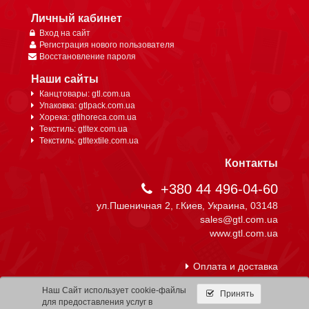
Личный кабинет
Вход на сайт
Регистрация нового пользователя
Восстановление пароля
Наши сайты
Канцтовары: gtl.com.ua
Упаковка: gtlpack.com.ua
Хорека: gtlhoreca.com.ua
Текстиль: gtltex.com.ua
Текстиль: gtltextile.com.ua
Контакты
+380 44 496-04-60
ул.Пшеничная 2, г.Киев, Украина, 03148
sales@gtl.com.ua
www.gtl.com.ua
Оплата и доставка
Наш Сайт использует cookie-файлы
Принять
для предоставления услуг в