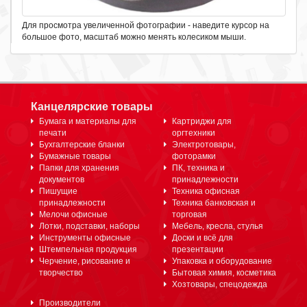
Для просмотра увеличенной фотографии - наведите курсор на
большое фото, масштаб можно менять колесиком мыши.
Канцелярские товары
Бумага и материалы для
Картриджи для
печати
оргтехники
Бухгалтерские бланки
Электротовары,
Бумажные товары
фоторамки
Папки для хранения
ПК, техника и
документов
принадлежности
Пишущие
Техника офисная
принадлежности
Техника банковская и
Мелочи офисные
торговая
Лотки, подставки, наборы
Мебель, кресла, стулья
Инструменты офисные
Доски и всё для
Штемпельная продукция
презентации
Черчение, рисование и
Упаковка и оборудование
творчество
Бытовая химия, косметика
Хозтовары, спецодежда
Производители