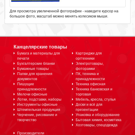
Для просмотра увеличенной фотографии - наведите курсор на
большое фото, масштаб можно менять колесиком мыши.
Канцелярские товары
Бумага и материалы для
Картриджи для
печати
оргтехники
Бухгалтерские бланки
Электротовары,
Бумажные товары
фоторамки
Папки для хранения
ПК, техника и
документов
принадлежности
Пишущие
Техника офисная
принадлежности
Техника банковская и
Мелочи офисные
торговая
Лотки, подставки, наборы
Мебель, кресла, стулья
Инструменты офисные
Доски и всё для
Штемпельная продукция
презентации
Черчение, рисование и
Упаковка и оборудование
творчество
Бытовая химия, косметика
Хозтовары, спецодежда
Производители