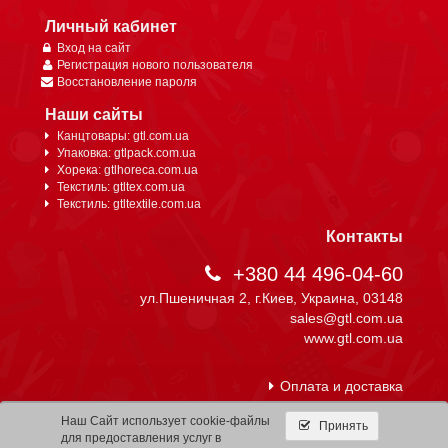
Личный кабинет
Вход на сайт
Регистрация нового пользователя
Восстановление пароля
Наши сайты
Канцтовары: gtl.com.ua
Упаковка: gtlpack.com.ua
Хорека: gtlhoreca.com.ua
Текстиль: gtltex.com.ua
Текстиль: gtltextile.com.ua
Контакты
+380 44 496-04-60
ул.Пшеничная 2, г.Киев, Украина, 03148
sales@gtl.com.ua
www.gtl.com.ua
Оплата и доставка
Наш Сайт использует cookie-файлы
Принять
для предоставления услуг в