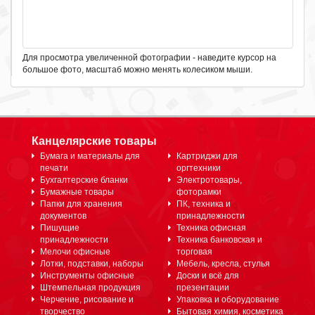
Для просмотра увеличенной фотографии - наведите курсор на
большое фото, масштаб можно менять колесиком мыши.
Канцелярские товары
Бумага и материалы для
Картриджи для
печати
оргтехники
Бухгалтерские бланки
Электротовары,
Бумажные товары
фоторамки
Папки для хранения
ПК, техника и
документов
принадлежности
Пишущие
Техника офисная
принадлежности
Техника банковская и
Мелочи офисные
торговая
Лотки, подставки, наборы
Мебель, кресла, стулья
Инструменты офисные
Доски и всё для
Штемпельная продукция
презентации
Черчение, рисование и
Упаковка и оборудование
творчество
Бытовая химия, косметика