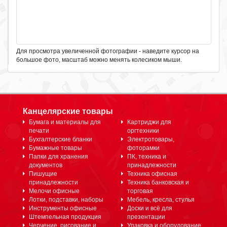
Для просмотра увеличенной фотографии - наведите курсор на
большое фото, масштаб можно менять колесиком мыши.
Канцелярские товары
Бумага и материалы для
Картриджи для
печати
оргтехники
Бухгалтерские бланки
Электротовары,
Бумажные товары
фоторамки
Папки для хранения
ПК, техника и
документов
принадлежности
Пишущие
Техника офисная
принадлежности
Техника банковская и
Мелочи офисные
торговая
Лотки, подставки, наборы
Мебель, кресла, стулья
Инструменты офисные
Доски и всё для
Штемпельная продукция
презентации
Черчение, рисование и
Упаковка и оборудование