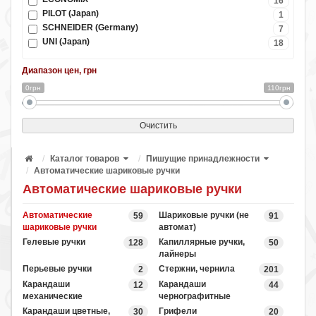
16
PILOT (Japan)
1
SCHNEIDER (Germany)
7
UNI (Japan)
18
Диапазон цен, грн
0грн
110грн
Очистить
Каталог товаров
Пишущие принадлежности
Автоматические шариковые ручки
Автоматические шариковые ручки
Автоматические
Шариковые ручки (не
59
91
шариковые ручки
автомат)
Гелевые ручки
Капиллярные ручки,
128
50
лайнеры
Перьевые ручки
Стержни, чернила
2
201
Карандаши
Карандаши
12
44
механические
чернографитные
Карандаши цветные,
Грифели
30
20