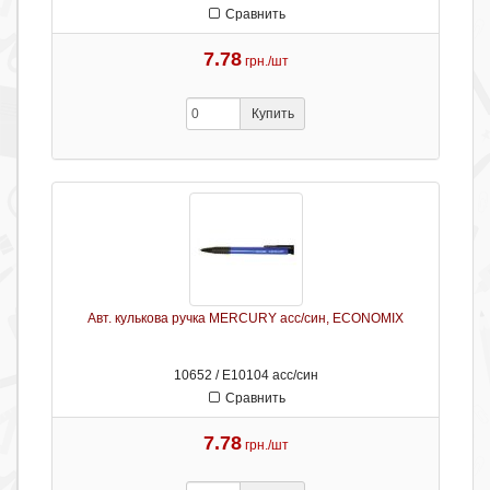
Сравнить
7.78
грн./шт
Купить
Авт. кулькова ручка MERCURY асс/син, ECONOMIX
10652 / Е10104 асс/син
Сравнить
7.78
грн./шт