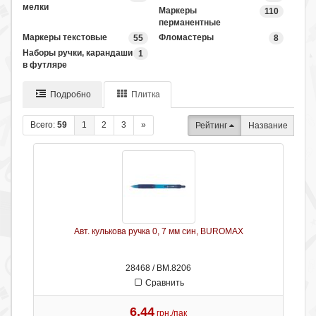
мелки
Маркеры
110
перманентные
Маркеры текстовые
Фломастеры
55
8
Наборы ручки, карандаши
1
в футляре
Подробно
Плитка
Всего:
59
1
2
3
»
Рейтинг
Название
Авт. кулькова ручка 0, 7 мм син, BUROMAX
28468 / ВМ.8206
Сравнить
6.44
грн./пак