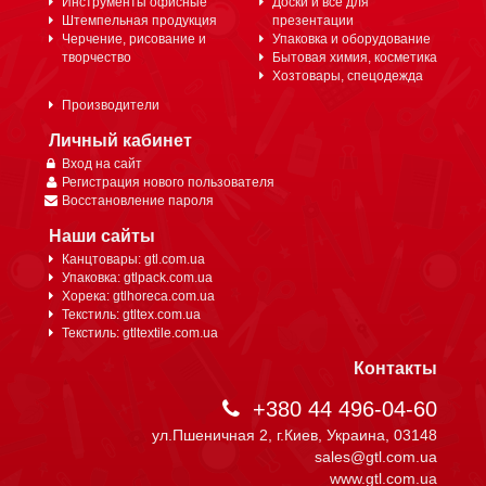
Инструменты офисные
Доски и всё для
Штемпельная продукция
презентации
Черчение, рисование и
Упаковка и оборудование
творчество
Бытовая химия, косметика
Хозтовары, спецодежда
Производители
Личный кабинет
Вход на сайт
Регистрация нового пользователя
Восстановление пароля
Наши сайты
Канцтовары: gtl.com.ua
Упаковка: gtlpack.com.ua
Хорека: gtlhoreca.com.ua
Текстиль: gtltex.com.ua
Текстиль: gtltextile.com.ua
Контакты
+380 44 496-04-60
ул.Пшеничная 2, г.Киев, Украина, 03148
sales@gtl.com.ua
www.gtl.com.ua