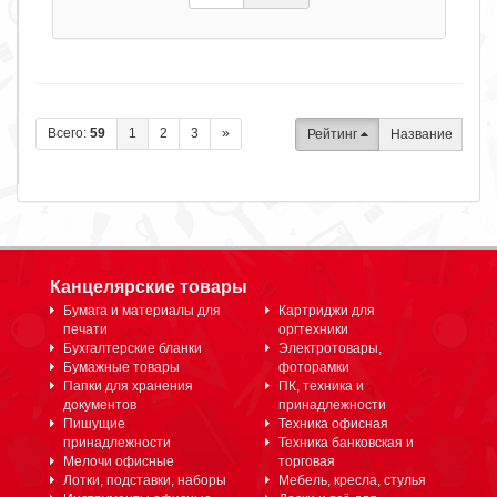
Всего:
59
1
2
3
»
Рейтинг
Название
Канцелярские товары
Бумага и материалы для
Картриджи для
печати
оргтехники
Бухгалтерские бланки
Электротовары,
Бумажные товары
фоторамки
Папки для хранения
ПК, техника и
документов
принадлежности
Пишущие
Техника офисная
принадлежности
Техника банковская и
Мелочи офисные
торговая
Лотки, подставки, наборы
Мебель, кресла, стулья