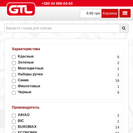
+380 44 496-04-60
0.00 грн
Корзина
Характеристика
Kрасные
6
Зеленые
2
Многоцветные
1
Наборы ручек
1
Синие
39
Фиолетовые
1
Черные
9
Производитель
AIHAO
2
BIC
1
BUROMAX
14
ECONOMIX