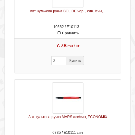
Авт. кулькова ручка BOLIDE чор. , син. /син,...
10582 / Е10113...
Сравнить
7.78
грн./шт
Купить
Авт. кулькова ручка MARS асс/син, ECONOMIX
6735 / Е10111 син