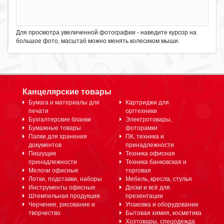
Для просмотра увеличенной фотографии - наведите курсор на
большое фото, масштаб можно менять колесиком мыши.
Канцелярские товары
Бумага и материалы для
Картриджи для
печати
оргтехники
Бухгалтерские бланки
Электротовары,
Бумажные товары
фоторамки
Папки для хранения
ПК, техника и
документов
принадлежности
Пишущие
Техника офисная
принадлежности
Техника банковская и
Мелочи офисные
торговая
Лотки, подставки, наборы
Мебель, кресла, стулья
Инструменты офисные
Доски и всё для
Штемпельная продукция
презентации
Черчение, рисование и
Упаковка и оборудование
творчество
Бытовая химия, косметика
Хозтовары, спецодежда