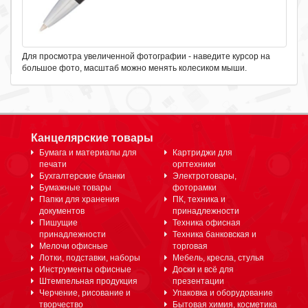
Для просмотра увеличенной фотографии - наведите курсор на
большое фото, масштаб можно менять колесиком мыши.
Канцелярские товары
Бумага и материалы для
Картриджи для
печати
оргтехники
Бухгалтерские бланки
Электротовары,
Бумажные товары
фоторамки
Папки для хранения
ПК, техника и
документов
принадлежности
Пишущие
Техника офисная
принадлежности
Техника банковская и
Мелочи офисные
торговая
Лотки, подставки, наборы
Мебель, кресла, стулья
Инструменты офисные
Доски и всё для
Штемпельная продукция
презентации
Черчение, рисование и
Упаковка и оборудование
творчество
Бытовая химия, косметика