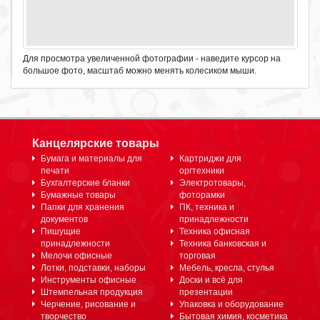
Для просмотра увеличенной фотографии - наведите курсор на
большое фото, масштаб можно менять колесиком мыши.
Канцелярские товары
Бумага и материалы для
Картриджи для
печати
оргтехники
Бухгалтерские бланки
Электротовары,
Бумажные товары
фоторамки
Папки для хранения
ПК, техника и
документов
принадлежности
Пишущие
Техника офисная
принадлежности
Техника банковская и
Мелочи офисные
торговая
Лотки, подставки, наборы
Мебель, кресла, стулья
Инструменты офисные
Доски и всё для
Штемпельная продукция
презентации
Черчение, рисование и
Упаковка и оборудование
творчество
Бытовая химия, косметика