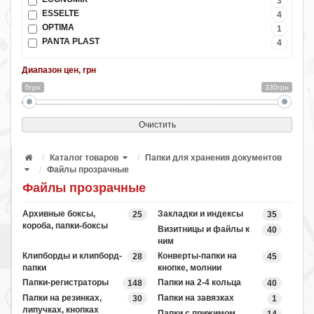
3
ESSELTE
4
OPTIMA
1
PANTA PLAST
4
Диапазон цен, грн
0грн
330грн
Очистить
Каталог товаров
Папки для хранения документов
Файлы прозрачные
Файлы прозрачные
Архивные боксы,
Закладки и индексы
25
35
короба, папки-боксы
Визитницы и файлы к
40
ним
Клипборды и клипборд-
Конверты-папки на
28
45
папки
кнопке, молнии
Папки-регистраторы
Папки на 2-4 кольца
148
40
Папки на резинках,
Папки на завязках
30
1
липучках, кнопках
Папки с прижимом