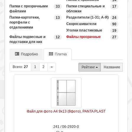
14
Папки с прозрачными
Папки специальные и
33
17
файлами
обложки
Папки-картотеки,
Разделители (1-31; А-Я)
13
24
портфели с
Скоросшиватели
90
отделениями
Уголки пластиковые
19
Файлы подвесные и
Файлы прозрачные
12
27
подставки для них
Подробно
Плитка
Всего:
27
1
2
»
Рейтинг
Название
Файл для фото А4 9х13 (8фото), PANTA PLAST
241 / 06-2920-0