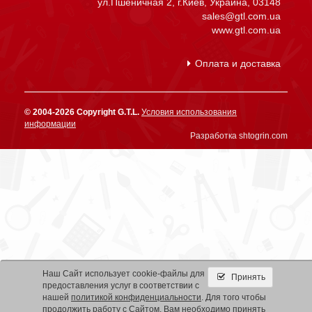
ул.Пшеничная 2, г.Киев, Украина, 03148
sales@gtl.com.ua
www.gtl.com.ua
Оплата и доставка
© 2004-2026 Copyright G.T.L.
Условия использования
информации
Разработка shtogrin.com
Наш Сайт использует cookie-файлы для
Принять
предоставления услуг в соответствии с
нашей
политикой конфиденциальности
. Для того чтобы
продолжить работу с Сайтом, Вам необходимо принять