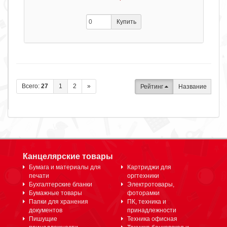
Купить
Всего:
27
1
2
»
Рейтинг
Название
Канцелярские товары
Бумага и материалы для
Картриджи для
печати
оргтехники
Бухгалтерские бланки
Электротовары,
Бумажные товары
фоторамки
Папки для хранения
ПК, техника и
документов
принадлежности
Пишущие
Техника офисная