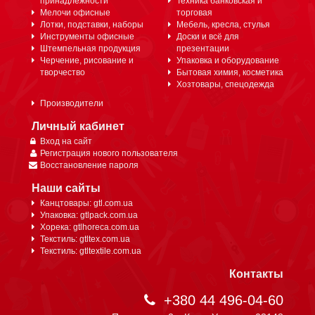
принадлежности
Техника банковская и
Мелочи офисные
торговая
Лотки, подставки, наборы
Мебель, кресла, стулья
Инструменты офисные
Доски и всё для
Штемпельная продукция
презентации
Черчение, рисование и
Упаковка и оборудование
творчество
Бытовая химия, косметика
Хозтовары, спецодежда
Производители
Личный кабинет
Вход на сайт
Регистрация нового пользователя
Восстановление пароля
Наши сайты
Канцтовары: gtl.com.ua
Упаковка: gtlpack.com.ua
Хорека: gtlhoreca.com.ua
Текстиль: gtltex.com.ua
Текстиль: gtltextile.com.ua
Контакты
+380 44 496-04-60