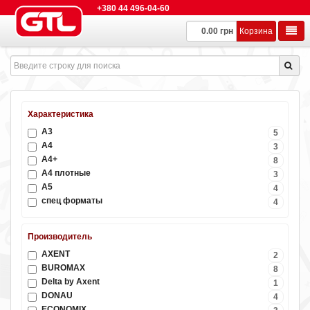
+380 44 496-04-60
0.00 грн
Корзина
Характеристика
А3
5
А4
3
А4+
8
А4 плотные
3
А5
4
спец форматы
4
Производитель
AXENT
2
BUROMAX
8
Delta by Axent
1
DONAU
4
ECONOMIX