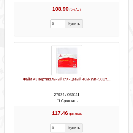
108.90
грн./шт
Купить
Файл А3 вертикальный глянцевый 40мк (уп=50шт....
27924 / О35111
Сравнить
117.46
грн./пак
Купить