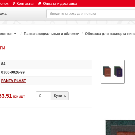
вонок
Контакты
Оплата и доставка
ажа
ументов
Папки специальные и обложки
Обложка для паспорта вини
ти
84
0300-0026-99
PANTA PLAST
53.51
Купить
грн./шт