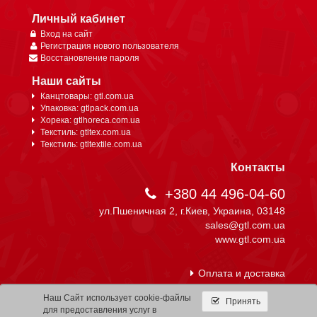
Личный кабинет
Вход на сайт
Регистрация нового пользователя
Восстановление пароля
Наши сайты
Канцтовары: gtl.com.ua
Упаковка: gtlpack.com.ua
Хорека: gtlhoreca.com.ua
Текстиль: gtltex.com.ua
Текстиль: gtltextile.com.ua
Контакты
+380 44 496-04-60
ул.Пшеничная 2, г.Киев, Украина, 03148
sales@gtl.com.ua
www.gtl.com.ua
Оплата и доставка
Наш Сайт использует cookie-файлы
Принять
для предоставления услуг в