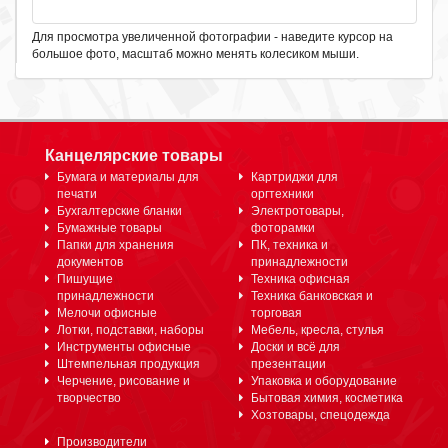
Для просмотра увеличенной фотографии - наведите курсор на
большое фото, масштаб можно менять колесиком мыши.
Канцелярские товары
Бумага и материалы для
Картриджи для
печати
оргтехники
Бухгалтерские бланки
Электротовары,
Бумажные товары
фоторамки
Папки для хранения
ПК, техника и
документов
принадлежности
Пишущие
Техника офисная
принадлежности
Техника банковская и
Мелочи офисные
торговая
Лотки, подставки, наборы
Мебель, кресла, стулья
Инструменты офисные
Доски и всё для
Штемпельная продукция
презентации
Черчение, рисование и
Упаковка и оборудование
творчество
Бытовая химия, косметика
Хозтовары, спецодежда
Производители