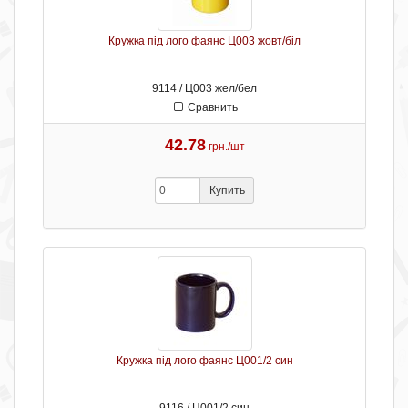
Кружка під лого фаянс Ц003 жовт/біл
9114 / Ц003 жел/бел
Сравнить
42.78
грн./шт
Купить
Кружка під лого фаянс Ц001/2 син