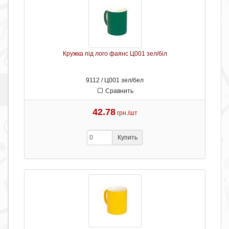
Кружка під лого фаянс Ц001 зел/біл
9112 / Ц001 зел/бел
Сравнить
42.78
грн./шт
Купить