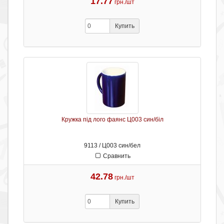
17.77
грн./шт
Купить
Кружка під лого фаянс Ц003 син/біл
9113 / Ц003 син/бел
Сравнить
42.78
грн./шт
Купить