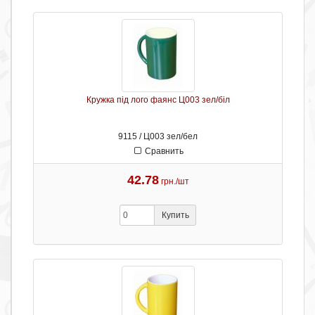
Кружка під лого фаянс Ц003 зел/біл
9115 / Ц003 зел/бел
Сравнить
42.78
грн./шт
Купить