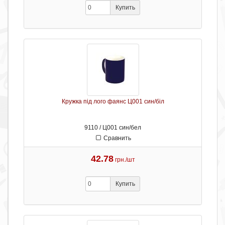
Купить
Кружка під лого фаянс Ц001 син/біл
9110 / Ц001 син/бел
Сравнить
42.78
грн./шт
Купить