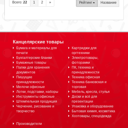
Всего:
22
1
2
»
Рейтинг
Название
Канцелярские товары
Бумага и материалы для
Картриджи для
печати
оргтехники
Бухгалтерские бланки
Электротовары,
Бумажные товары
фоторамки
Папки для хранения
ПК, техника и
документов
принадлежности
Пишущие
Техника офисная
принадлежности
Техника банковская и
Мелочи офисные
торговая
Лотки, подставки, наборы
Мебель, кресла, стулья
Инструменты офисные
Доски и всё для
Штемпельная продукция
презентации
Черчение, рисование и
Упаковка и оборудование
творчество
Бытовая химия, косметика
Хозтовары, спецодежда
Производители