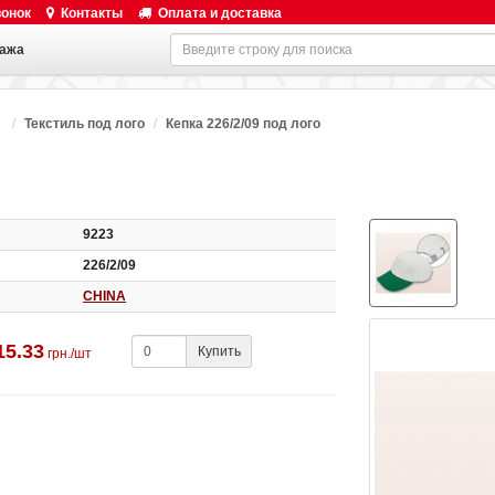
вонок
Контакты
Оплата и доставка
ажа
Текстиль под лого
Кепка 226/2/09 под лого
9223
226/2/09
CHINA
15.33
Купить
грн./шт