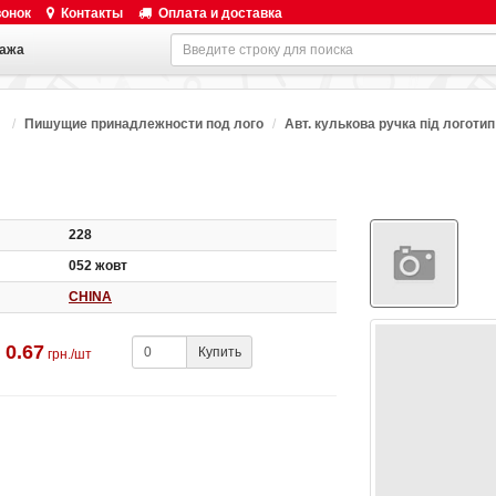
вонок
Контакты
Оплата и доставка
ажа
Пишущие принадлежности под лого
Авт. кулькова ручка під логотип
228
052 жовт
CHINA
0.67
Купить
грн./шт