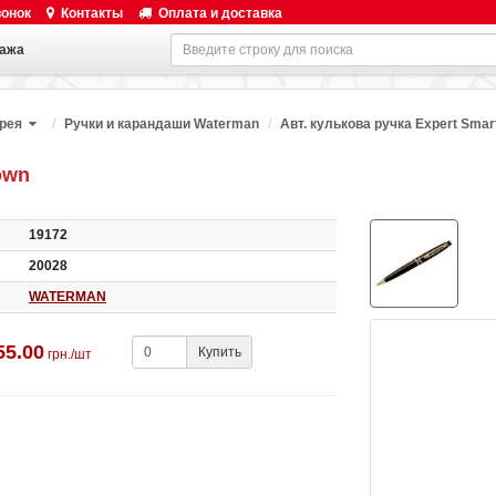
вонок
Контакты
Оплата и доставка
ажа
ерея
Ручки и карандаши Waterman
Авт. кулькова ручка Expert Smar
own
19172
20028
WATERMAN
55.00
Купить
грн./шт