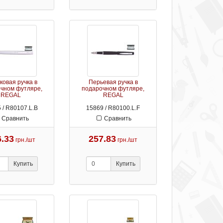
овая ручка в
Перьевая ручка в
чном футляре,
подарочном футляре,
REGAL
REGAL
 / R80107.L.B
15869 / R80100.L.F
Сравнить
Сравнить
6.33
257.83
грн./шт
грн./шт
Купить
Купить