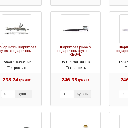
абор нож и шариковая
Шариковая ручка в
Шарик
ручка в подарочном...
подарочном футляре,
подаро
REGAL
15840 / R0606. КВ
9591 / R80100.L.B
15875
Сравнить
Сравнить
238.74
246.33
24
грн./шт
грн./шт
Купить
Купить