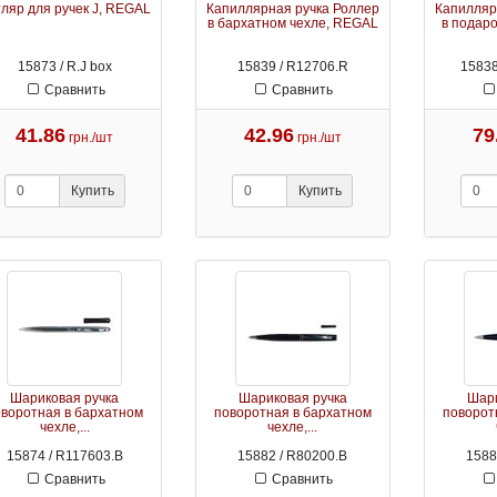
ляр для ручек J, REGAL
Капиллярная ручка Роллер
Капилляр
в бархатном чехле, REGAL
в подаро
15873 / R.J box
15839 / R12706.R
15838
Сравнить
Сравнить
41.86
42.96
79
грн./шт
грн./шт
Купить
Купить
Шариковая ручка
Шариковая ручка
Шари
оворотная в бархатном
поворотная в бархатном
поворот
чехле,...
чехле,...
15874 / R117603.B
15882 / R80200.B
1588
Сравнить
Сравнить