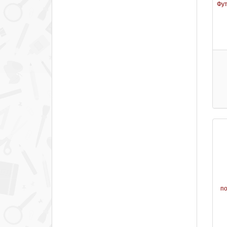
Фут
п