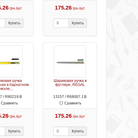
5.26
175.26
грн./шт
грн./шт
Купить
Купить
ковая ручка
Шариковая ручка в
ная в бархатном
футляре, REGAL
чехле,...
7 / R80219.B
13157 / R68007.J.B
Сравнить
Сравнить
5.26
175.26
грн./шт
грн./шт
Купить
Купить