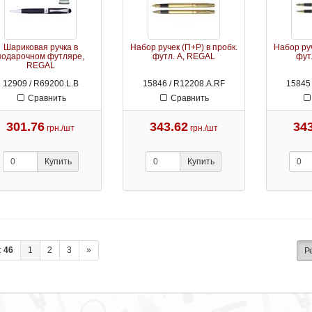
Шариковая ручка в
Набор ручек (П+Р) в пробк.
Набор руч
подарочном футляре,
футл. А, REGAL
фут
REGAL
12909 / R69200.L.B
15846 / R12208.А.RF
15845 
Сравнить
Сравнить
301.76
343.62
34
грн./шт
грн./шт
Купить
Купить
:
46
1
2
3
»
Р