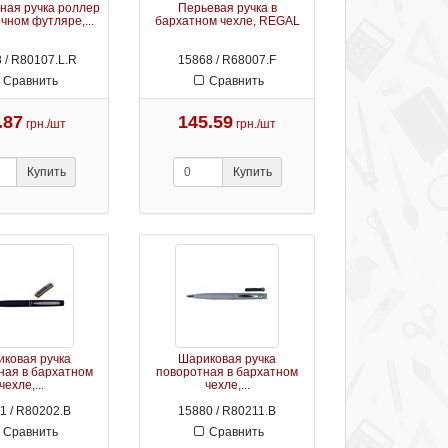
ная ручка роллер
Перьевая ручка в
чном футляре,...
бархатном чехле, REGAL
 / R80107.L.R
15868 / R68007.F
Сравнить
Сравнить
.87
145.59
грн./шт
грн./шт
Купить
Купить
ковая ручка
Шариковая ручка
ная в бархатном
поворотная в бархатном
чехле,...
чехле,...
1 / R80202.B
15880 / R80211.B
Сравнить
Сравнить