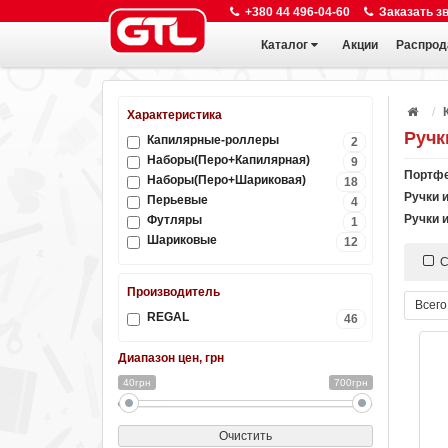
+380 44 496-04-60
Заказать з
Каталог
Акции
Распрод
Характеристика
Ручк
Капилярные-роллеры
2
Наборы(Перо+Капилярная)
9
Портфе
Наборы(Перо+Шариковая)
18
Ручки 
Перьевые
4
Ручки 
Футляры
1
Шариковые
12
С
Производитель
Всего
REGAL
46
Диапазон цен, грн
40грн
700грн
Очистить