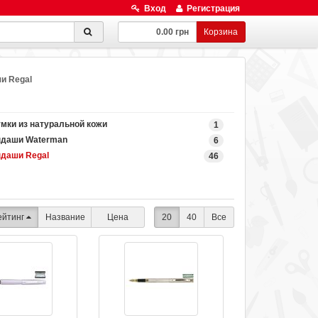
Вход
Регистрация
0.00 грн
Корзина
и Regal
мки из натуральной кожи
1
ндаши Waterman
6
ндаши Regal
46
ейтинг
Название
Цена
20
40
Все