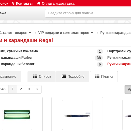
вонок
Контакты
Оплата и доставка
ажа
Каталог товаров
VIP подарки и кожгалантерея
Ручки и карандаш
и и карандаши Regal
ли, сумки из кожзама
Портфели, су
1
и карандаши Parker
Ручки и кара
38
и карандаши Senator
Ручки и кара
6
равнение
Список
Подробно
Плитка
:
46
1
2
3
»
Р