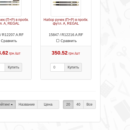
ек (П+Р) в пробк.
Набор ручек (П+Р) в пробк.
л. А, REGAL
футл. А, REGAL
/ R12207.А.RF
15847 / R12216.А.RF
Сравнить
Сравнить
3.62
350.52
грн./шт
грн./шт
Купить
Купить
ейтинг
Название
Цена
20
40
Все