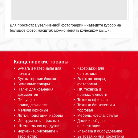
Для просмотра увеличенной фотографии - наведите курсор на
большое фото, масштаб можно менять колесиком мыши.
Канцелярские товары
Бумага и материалы для
Картриджи для
печати
оргтехники
Бухгалтерские бланки
Электротовары,
Бумажные товары
фоторамки
Папки для хранения
ПК, техника и
документов
принадлежности
Пишущие
Техника офисная
принадлежности
Техника банковская и
Мелочи офисные
торговая
Лотки, подставки, наборы
Мебель, кресла, стулья
Инструменты офисные
Доски и всё для
Штемпельная продукция
презентации
Черчение, рисование и
Упаковка и оборудование
творчество
Бытовая химия, косметика