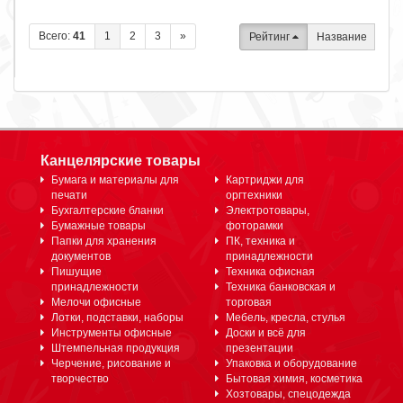
Всего:
41
1
2
3
»
Рейтинг
Название
Канцелярские товары
Бумага и материалы для
Картриджи для
печати
оргтехники
Бухгалтерские бланки
Электротовары,
Бумажные товары
фоторамки
Папки для хранения
ПК, техника и
документов
принадлежности
Пишущие
Техника офисная
принадлежности
Техника банковская и
Мелочи офисные
торговая
Лотки, подставки, наборы
Мебель, кресла, стулья
Инструменты офисные
Доски и всё для
Штемпельная продукция
презентации
Черчение, рисование и
Упаковка и оборудование
творчество
Бытовая химия, косметика
Хозтовары, спецодежда