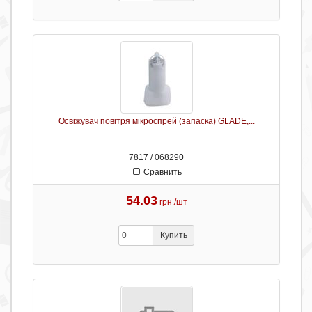
Освіжувач повітря мікроспрей (запаска) GLADE,...
7817 / 068290
Сравнить
54.03
грн./шт
Купить