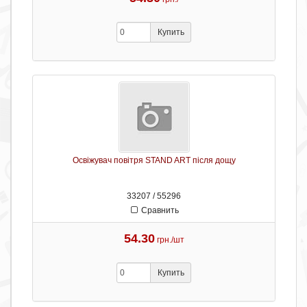
Купить
Освіжувач повітря STAND ART після дощу
33207 / 55296
Сравнить
54.30
грн./шт
Купить