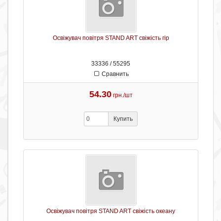
Освіжувач повітря STAND ART свіжість гір
33336 / 55295
Сравнить
54.30
грн./шт
Купить
Освіжувач повітря STAND ART свіжість океану