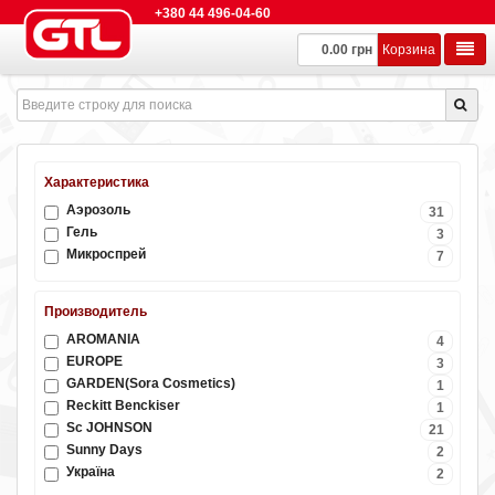
+380 44 496-04-60
0.00 грн
Корзина
Характеристика
Аэрозоль
31
Гель
3
Микроспрей
7
Производитель
AROMANIA
4
EUROPE
3
GARDEN(Sora Cosmetics)
1
Reckitt Benckiser
1
Sc JOHNSON
21
Sunny Days
2
Україна
2