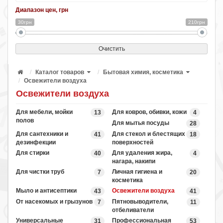
Диапазон цен, грн
30грн
210грн
Очистить
Каталог товаров
Бытовая химия, косметика
Освежители воздуха
Освежители воздуха
Для мебели, мойки
Для ковров, обивки, кожи
13
4
полов
Для мытья посуды
28
Для сантехники и
Для стекол и блестящих
41
18
дезинфекции
поверхностей
Для стирки
Для удаления жира,
40
4
нагара, накипи
Для чистки труб
Личная гигиена и
7
20
косметика
Мыло и антисептики
Освежители воздуха
43
41
От насекомых и грызунов
Пятновыводители,
7
11
отбеливатели
Универсальные
Профессиональная
31
53