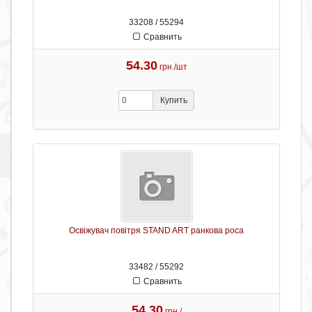
33208 / 55294
Сравнить
54.30
грн./шт
Купить
Освіжувач повітря STAND ART ранкова роса
33482 / 55292
Сравнить
54.30
грн./