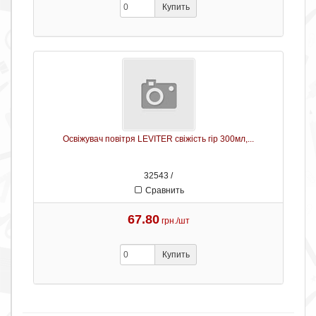
Купить
Освіжувач повітря LEVITER свіжість гір 300мл,...
32543 /
Сравнить
67.80
грн./шт
Купить