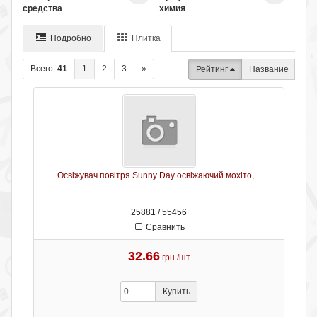
средства
химия
Подробно
Плитка
Всего:
41
1
2
3
»
Рейтинг
Название
Освіжувач повітря Sunny Day освіжаючий мохіто,...
25881 / 55456
Сравнить
32.66
грн./шт
Купить