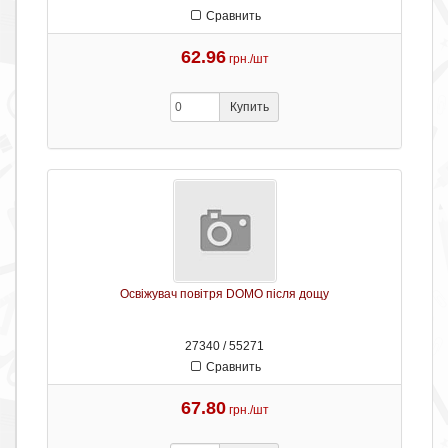
Сравнить
62.96
грн./шт
Купить
Освіжувач повітря DOMO після дощу
27340 / 55271
Сравнить
67.80
грн./шт