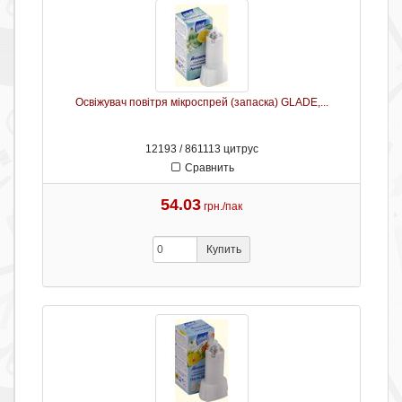
Освіжувач повітря мікроспрей (запаска) GLADE,...
12193 / 861113 цитрус
Сравнить
54.03
грн./пак
Купить