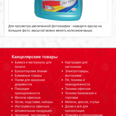
Для просмотра увеличенной фотографии - наведите курсор на
большое фото, масштаб можно менять колесиком мыши.
Канцелярские товары
Бумага и материалы для
Картриджи для
печати
оргтехники
Бухгалтерские бланки
Электротовары,
Бумажные товары
фоторамки
Папки для хранения
ПК, техника и
документов
принадлежности
Пишущие
Техника офисная
принадлежности
Техника банковская и
Мелочи офисные
торговая
Лотки, подставки, наборы
Мебель, кресла, стулья
Инструменты офисные
Доски и всё для
Штемпельная продукция
презентации
Черчение, рисование и
Упаковка и оборудование