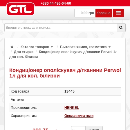
+380 44 496-04-60
0.00 грн
Корзина
Каталог товаров
Бытовая химия, косметика
Для стирки
Кондиціонер ополіскувач д/тканини Perwol 1л
для кол. білизни
Кондиціонер ополіскувач д/тканини Perwol
1л для кол. білизни
Код товара
13445
Артикул
Производитель
HENKEL
Характеристика
Ополаскиватели